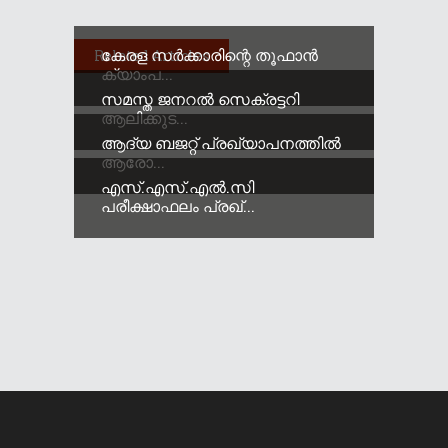
കേരള സർക്കാരിന്റെ തൂഫാൻ
Related Articles
ക്യാംപ...
സമസ്ത ജനറൽ സെക്രട്ടറി
ആലിക്കുട...
ആദ്യ ബജറ്റ് പ്രഖ്യാപനത്തിൽ
ആരോ...
എസ്.എസ്.എൽ.സി
പരീക്ഷാഫലം പ്രഖ്...