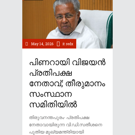
May 14, 2026
it redx
പിണറായി വിജയൻ
പ്രതിപക്ഷ
നേതാവ്; തീരുമാനം
സംസ്ഥാന
സമിതിയിൽ
തിരുവനന്തപുരം∙ പ്രതിപക്ഷ
നേതാവായിരുന്ന വി.ഡി.സതീശനെ
പുതിയ മുഖ്യമന്ത്രിയായി