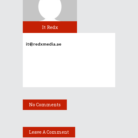
It Redx
it@redxmedia.ae
No Comments
Leave A Comment