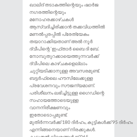
ഖാലിദ് തടാകത്തിന്റെയും ഷാർജ
നഗരത്തിന്റെയും
മനോഹരക്കാഴ്ചകൾ
ആസ്വദിച്ചിരിക്കാൻ തക്കവിധത്തിൽ
മണൽപ്പരപ്പിൽ പ്രേത്യേകം
തയാറാക്കിയതാണ് അൽ നൂർ
ദ്വീപിന്റെ ‘ഇഫ്താർ ബൈ ദി ബേ’.
നോമ്പുതുറക്കായെത്തുന്നവർക്ക്
ദ്വീപിലെ കാഴ്ചകളെല്ലാം
ചുറ്റിയടിക്കാനുള്ള അവസരമുണ്ട്.
ബട്ടർഫ്ലൈ ഹൗസിലേക്കുള്ള
പ്രവേശനവും സൗജന്യമാണ്.
പരിശീലനം ലഭിച്ചിട്ടുള്ള ഗൈഡിന്റെ
സഹായത്തോടെയുള്ള
വാനനിരീക്ഷണവും
ഇതോടൊപ്പമുണ്ട്.
മുതിർന്നവർക്ക് 180 ദിർഹം, കുട്ടികൾക്ക് 95 ദിർഹം
എന്നിങ്ങനെയാണ് നിരക്കുകൾ.
കൂടുതൽ വിവരങ്ങൾക്ക് 065