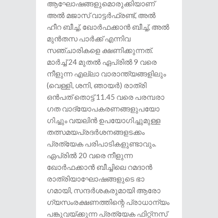
ആഘോഷങ്ങളുമൊരുക്കിയാണ്
അൽ മജാസ് വാട്ടർഫ്രണ്ട്, അൽ
ഹീറ ബീച്ച്, ഖോർഫക്കാൻ ബീച്ച്, അൽ
മുൻതസ പാർക്ക് എന്നിവ
സഞ്ചാരികളെ ക്ഷണിക്കുന്നത്.
മാർച്ച് 24 മുതൽ ഏപ്രിൽ 9 വരെ
നീളുന്ന എല്ലാ വാരാന്ത്യങ്ങളിലും
(വെള്ളി, ശനി, ഞായർ) രാത്രി
ഒൻപത് തൊട്ട് 11.45 വരെ പരമ്പരാ​
ഗത വാദ്യോപകരണങ്ങളുപയോ​
ഗിച്ചും വയലിൻ ഉപയോ​ഗിച്ചുമുള്ള
തത്സമയപ്രദർശനങ്ങളടക്കം
പ്രത്യേക പരിപാടികളുണ്ടാവും.
ഏപ്രിൽ 20 വരെ നീളുന്ന
ഖോർഫക്കാൻ ബീച്ചിലെ റമദാൻ
രാത്രിയാഘോഷങ്ങളുടെ ഭാ​
ഗമായി, സന്ദർശകരുമായി ആരോ​
ഗ്യസംരക്ഷണത്തിന്റെ പ്രാധാന്യം
പങ്കുവയ്ക്കുന്ന പ്രത്യേക ഫിറ്റ്നസ്