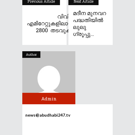
Previous Article
Next Article
മദീന മുനവറ
വിവിധ
പദ്ധതിയിൽ
എമിറേറ്റുകളിലായി
ലുലു
2800 തടവുക...
ഗ്രൂപ്പു...
Author
Admin
news@abudhabi247.tv