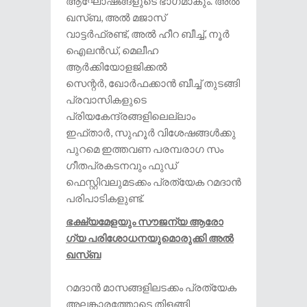
ആഘോഷങ്ങളുടെ ഭാ​ഗമാകും. അൽ
ഖസ്ബ, അൽ മജാസ്
വാട്ടർഫ്രണ്ട്, അൽ ഹീറ ബീച്ച്, നൂർ
ഐലൻഡ്, മെലീഹ
ആർക്കിയോളജിക്കൽ
സെന്റർ, ഖോർഫക്കാൻ ബീച്ച് തുടങ്ങി
പ്രവാസികളുടെ
പ്രിയകേന്ദ്രങ്ങളിലെല്ലാം
ഇഫ്താർ, സുഹൂർ വിശേഷങ്ങൾക്കു
പുറമെ ഇത്തവണ പരമ്പരാ​ഗ സം​
ഗീതപ്രകടനവും ഫുഡ്
ഫെസ്റ്റിവലുമടക്കം പ്രത്യേക റമദാൻ
പരിപാടികളുണ്ട്.
ഭക്ഷ്യമേളയും സൗജന്യ ആരോ​
ഗ്യ പരിശോധനയുമൊരുക്കി അൽ
ഖസ്ബ
റമദാൻ മാസങ്ങളിലടക്കം പ്രത്യേക
അലങ്കാരത്തോടെ തിളങ്ങി