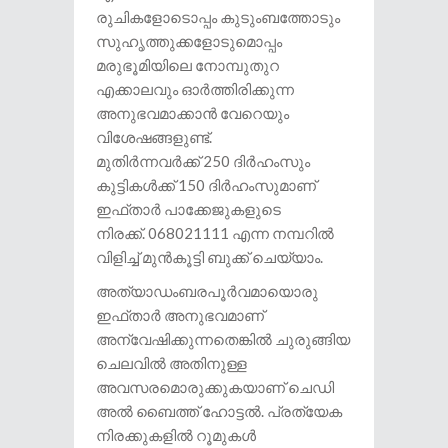
രുചികളോടൊപ്പം കുടുംബത്തോടും
സുഹൃത്തുക്കളോടുമൊപ്പം
മരുഭൂമിയിലെ നോമ്പുതുറ
എക്കാലവും ഓർത്തിരിക്കുന്ന
അനുഭവമാക്കാൻ വേറെയും
വിശേഷങ്ങളുണ്ട്.
മുതിർന്നവർക്ക് 250 ദിർഹംസും
കുട്ടികൾക്ക് 150 ദിർഹംസുമാണ്
ഇഫ്താർ പാക്കേജുകളുടെ
നിരക്ക്. 068021111 എന്ന നമ്പറിൽ
വിളിച്ച് മുൻകൂട്ടി ബുക്ക് ചെയ്യാം.
അത്യാഡംബരപൂർവമായൊരു
ഇഫ്താർ അനുഭവമാണ്
അന്വേഷിക്കുന്നതെങ്കിൽ ചുരുങ്ങിയ
ചെലവിൽ അതിനുള്ള
അവസരമൊരുക്കുകയാണ് ചെഡി
അൽ ബൈത്ത് ഹോട്ടൽ. പ്രത്യേക
നിരക്കുകളിൽ റൂമുകൾ