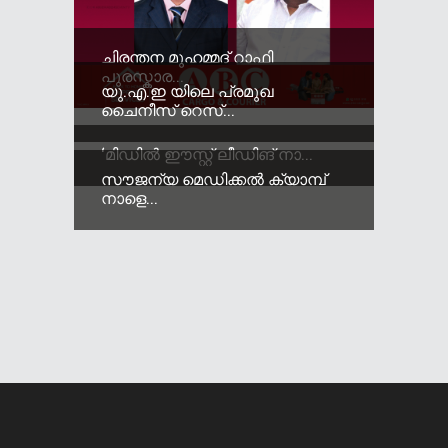
ചിരന്തന മുഹമ്മദ് റാഫി
പുരസ്കാര...
യു.എ.ഇ യിലെ പ്രമുഖ
ചൈനീസ് റെസ്...
‘മിഡിൽ ഈസ്റ്റ് ലീഡിങ് നാ...
സൗജന്യ മെഡിക്കൽ ക്യാമ്പ്
നാളെ...