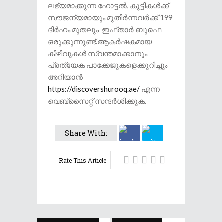
ലഭ്യമാക്കുന്ന ഹോട്ടൽ, കുട്ടികൾക്ക്
സൗജന്യമായും മുതിർന്നവർക്ക് 199
ദിർഹം മുതലും ഇഫ്താർ ബുഫെ
ഒരുക്കുന്നുണ്ട്.ആകർഷകമായ
കിഴിവുകൾ സ്വന്തമാക്കാനും
പ്രത്യേക പാക്കേജുകളെക്കുറിച്ചും
അറിയാൻ
https://discovershurooq.ae/
എന്ന
വെബ്സൈറ്റ് സന്ദർശിക്കുക.
Share With:
Rate This Article