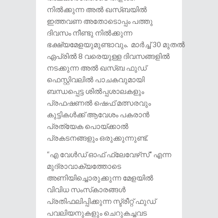
നിൽക്കുന്ന അൽ ഖസ്ബയിൽ
ഇത്തവണ അതോടൊപ്പം പത്തു
ദിവസം നീണ്ടു നിൽക്കുന്ന
ഭക്ഷ്യമേളയുമുണ്ടാവും. മാർച്ച് 30 മുതൽ
ഏപ്രിൽ 8 വരെയുള്ള ദിവസങ്ങളിൽ
നടക്കുന്ന അൽ ഖസ്ബ ഫുഡ്
ഫെസ്റ്റിവലിൽ പാചകവുമായി
ബന്ധപ്പെട്ട ശിൽപ്പശാലകളും
പ്രഫഷണൽ ഷെഫ് മത്സരവും
കുട്ടികൾക്ക് ആവേശം പകരാൻ
പ്രത്യേക പൊയ്ക്കാൽ
പ്രകടനങ്ങളും ഒരുക്കുന്നുണ്ട്.
“എ വേൾഡ് ഓഫ് ഫ്ലേവേഴ്‌സ്” എന്ന
മുദ്രാവാക്യത്തോടെ
അണിയിച്ചൊരുക്കുന്ന മേളയിൽ
വിവിധ സംസ്‌കാരങ്ങൾ
പ്രതിഫലിപ്പിക്കുന്ന സ്ട്രീറ്റ് ഫുഡ്
പവലിയനുകളും ചെറുകച്ചവട