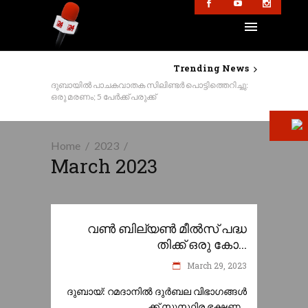
Trending News
ദുബായിൽ പാചകവാതക സിലിണ്ടർ പൊട്ടിത്തെറിച്ചു:
ഒരു മരണം; 5 പേർക്ക് പരുക്ക്
Home
2023
March 2023
വൺ ബില്യൺ മീൽസ് പദ്ധ
തിക്ക് ഒരു കോ...
March 29, 2023
ദുബായ്: റമദാനിൽ ദുർബല വിഭാഗങ്ങൾ
ക്ക് സുസ്ഥിര ഭക്ഷണ