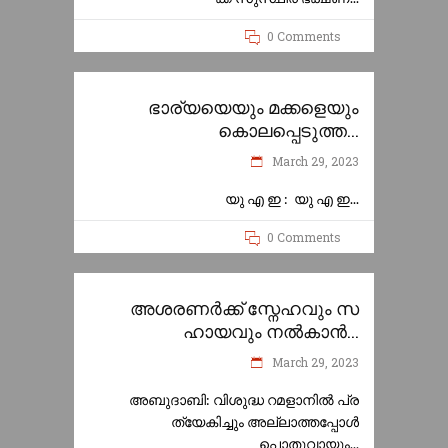
0 Comments
ഭാര്യയെയും മക്കളെയും
കൊലപ്പെടുത്ത...
March 29, 2023
യു എ ഇ : യു എ ഇ
0 Comments
അശരണർക്ക് സ്നേഹവും സ
ഹായവും നൽകാൻ...
March 29, 2023
അബുദാബി: വിശുദ്ധ റമളാനിൽ പ്ര
ത്യേകിച്ചും അല്ലാത്തപ്പോൾ
പൊതുവായും