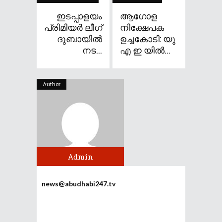
ഇടപ്പാളയം
ആഗോള
പ്രിമിയർ ലീഗ്
നിക്ഷേപക
ദുബായിൽ
ഉച്ചകോടി: യു
നട...
എ ഇ യിൽ...
Author
Admin
news@abudhabi247.tv