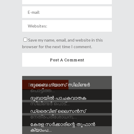
Save my name, email, and website in this
browser for the next time I comment.
ദുബൈ ഗ്യാസ് സിലിണ്ടർ
Related Articles
പൊട്ടിത്ത...
ദുബായിൽ പാചകവാതക
സിലിണ്ടർ പൊട്...
ഡ്രൈവിങ് ലൈസൻസ്
നേത്രപരിശോധന;...
കേരള സർക്കാരിന്റെ തൂഫാൻ
ക്യാംപ...