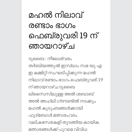
മഹൽ നിലാവ്
രണ്ടാം ഭാഗം
ഫെബ്രുവരി 19 ന്
ഞായറാഴ്ച
ദുബൈ : നീലേശ്വരം
തർബിയത്തുൽ ഇസ്‌ലാം സഭ യു എ
ഇ കമ്മിറ്റി സംഘടിപ്പിക്കുന്ന മഹൽ
നിലാവ് രണ്ടാം ഭാഗം ഫെബ്രുവരി 19
ന് ഞായറാഴ്ച ദുബൈ
ഖിസൈസിലുള്ള അൽ ശബാബ്
അൽ അഹ്‍ലി ഗ്രൗണ്ടിൽ നടക്കും.
മഹൽ കുടുംബങ്ങൾക്കായി
ഫുട്ബോൾ മത്സരം,വടം
വലി,കസേരകളി തുടങ്ങിയ കായിക
മത്സരങ്ങൾക്ക് പുറമെ വിവിധ