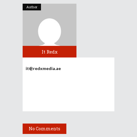
Author
It Redx
it@redxmedia.ae
No Comments