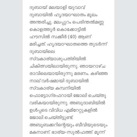
ദുബായ്: മലയാളി യുവാവ്
ദുബായിൽ ഹൃദയാഘാതം മൂലം
അന്തരിച്ചു. മലപ്പുറം പെരിന്തൽമണ്ണ
കൊളത്തൂർ കൊക്കോട്ടിൽ
ഹൗസിൽ സക്കീർ (40) ആണ്
മരിച്ചത്. ഹൃദയാഘാതത്തെ തുടർന്ന്
ദുബായിലെ
സ്വകാര്യാശുപത്രിയിൽ
ചികിത്സയിലായിരുന്നു. ഞായറാഴ്ച
രാവിലെയായിരുന്നു മരണം. കഴിഞ്ഞ
നാല് വർഷമായി ദുബായിൽ
സ്വകാര്യ കമ്പനിയിൽ
ഫൊട്ടോഗ്രഫറായി ജോലി ചെയ്തു
വരികയായിരുന്നു. അബുദാബിയിൽ
ഉൾപ്പടെ വിവിധ എമിറേറ്റുകളിൽ
ജോലി ചെയ്തിട്ടുണ്ട്.
അബൂബക്കറിന്റെയും ബീവിയുടെയും
മകനാണ്. ഭാര്യ-സുൽഫത്ത്. മൂന്ന്