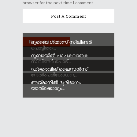
browser for the next time I comment.
ദുബൈ ഗ്യാസ് സിലിണ്ടർ
Related Articles
പൊട്ടിത്ത...
ദുബായിൽ പാചകവാതക
സിലിണ്ടർ പൊട്...
ഡ്രൈവിങ് ലൈസൻസ്
നേത്രപരിശോധന;...
അജ്മാനിൽ ഭൂരിഭാഗം
യാത്രക്കാരും...