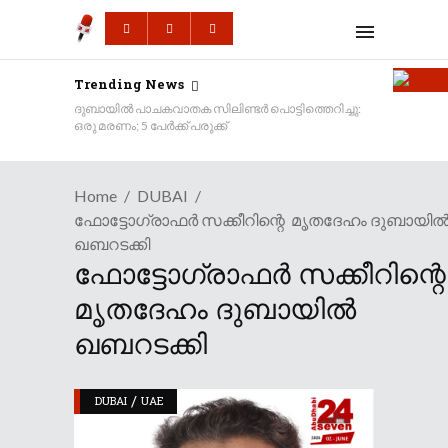
Trending News
ദുബായിൽ പാചകവാതക സിലിണ്ടർ പൊട്ടിത്തെറിച്ചു:
ഒരു മരണം; 5 പേർക്ക് പരുക്ക്
Home
DUBAI
ഫോട്ടോഗ്രാഫർ സക്കീറിന്റെ മൃതദേഹം ദുബായി
ഖബറടക്കി
ഫോട്ടോഗ്രാഫർ സക്കീറിന്റ
മൃതദേഹം ദുബായിൽ
ഖബറടക്കി
/
DUBAI
UAE