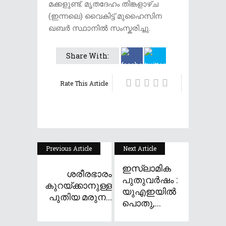
മക്കളുണ്ട്. മൃതദേഹം തിങ്കളാഴ്ച
(ഇന്നലെ) വൈകിട്ട് മുഹൈസിന
ഖബർ സ്ഥാനിൽ സംസ്കരിച്ചു.
Share With:
Rate This Article
Previous Article
Next Article
ഇസ്ലാമിക
ശരീരഭാരം
പുതുവർഷം :
കുറയ്ക്കാനുള്ള
യുഎഇയിൽ
പുതിയ മരുന...
പൊതു,...