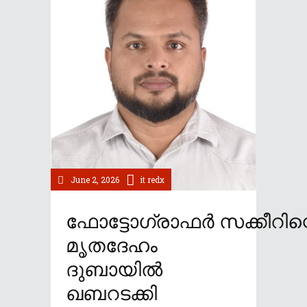
June 2, 2026
it redx
ഫോട്ടോഗ്രാഫർ സക്കീറിന്
മൃതദേഹം
ദുബായിൽ
ഖബറടക്കി