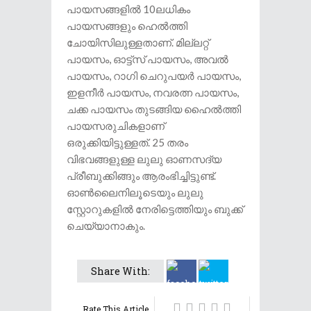
പായസങ്ങളിൽ 10ലധികം
പായസങ്ങളും ഹെൽത്തി
ചോയിസിലുള്ളതാണ്. മില്ലറ്റ്
പായസം, ഓട്ട്സ് പായസം, അവൽ
പായസം, റാ​ഗി ചെറുപയർ പായസം,
ഇളനീർ പായസം, നവരത്ന പായസം,
ചക്ക പായസം തുടങ്ങിയ ഹൈൽത്തി
പായസരുചികളാണ്
ഒരുക്കിയിട്ടുള്ളത്. 25 തരം
വിഭവങ്ങളുള്ള ലുലു ഓണസദ്യ
പ്രീബുക്കിങ്ങും ആരംഭിച്ചിട്ടുണ്ട്.
ഓൺലൈനിലൂടെയും ലുലു
സ്റ്റോറുകളിൽ നേരിട്ടെത്തിയും ബുക്ക്
ചെയ്യാനാകും.
Share With:
Rate This Article