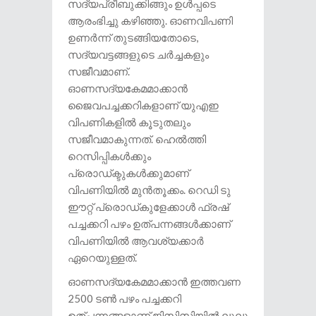
സദ്യപ്രീബുക്കിങ്ങും ഉൾപ്പടെ
ആരംഭിച്ചു കഴിഞ്ഞു. ഓണവിപണി
ഉണർന്ന് തുടങ്ങിയതോടെ,
സദ്യവട്ടങ്ങളുടെ ചർച്ചകളും
സജീവമാണ്.
ഓണസദ്യകേമമാക്കാൻ
ജൈവപച്ചക്കറികളാണ് യുഎഇ
വിപണികളിൽ കൂടുതലും
സജീവമാകുന്നത്. ഹെൽത്തി
റെസിപ്പികൾക്കും
പ്രൊഡ്ക്ടുകൾക്കുമാണ്
വിപണിയിൽ മുൻതൂക്കം. റെഡി ടു
ഈറ്റ് പ്രൊഡ്കുളേക്കാൾ ഫ്രഷ്
പച്ചക്കറി പഴം ഉത്പന്നങ്ങൾക്കാണ്
വിപണിയിൽ ആവശ്യക്കാർ
ഏറെയുള്ളത്.
ഓണസദ്യകേമമാക്കാൻ ഇത്തവണ
2500 ടൺ പഴം പച്ചക്കറി
ഉത്പന്നങ്ങളാണ് ജിസിസിയിൽ ലുലു