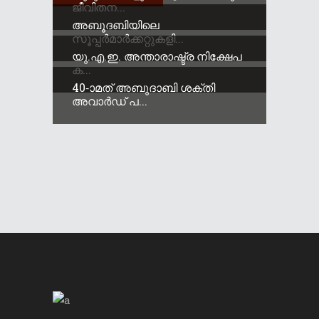
ജീവിതന...
അബൂദബിയിലെ
സൂപ്പർമാർക്കറ്റുകളി...
യു.എ.ഇ. അന്താരാഷ്ട്ര നിക്ഷേപ
ക...
40-ാമത് അബുദാബി ശക്തി
അവാർഡ് പ...