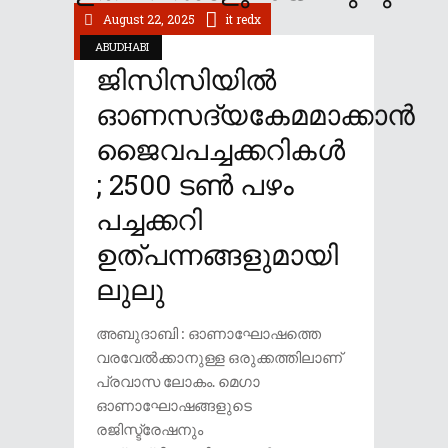
August 22, 2025
it redx
ABUDHABI
ജിസിസിയിൽ
ഓണസദ്യകേമമാക്കാൻ
ജൈവപച്ചക്കറികൾ
; 2500 ടൺ പഴം
പച്ചക്കറി
ഉത്പന്നങ്ങളുമായി
ലുലു
അബുദാബി : ഓണാഘോഷത്തെ
വരവേൽക്കാനുള്ള ഒരുക്കത്തിലാണ്
പ്രവാസ ലോകം. മെ​ഗാ
ഓണാഘോഷങ്ങളുടെ
രജിസ്ട്രേഷനും