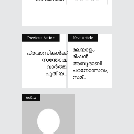
Previous Article
Next Article
മലയാളം
പ്രവാസികൾക്ക്
മിഷൻ
സന്തോഷ
അബുദാബി
വാർത്ത;
പഠനോത്സവം;
പുതിയ...
സമ്...
Author