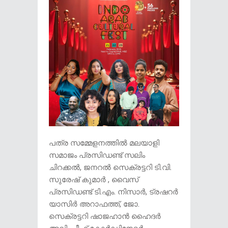
പത്ര സമ്മേളനത്തിൽ മലയാളി
സമാജം പ്രസിഡണ്ട് സലിം
ചിറക്കൽ, ജനറൽ സെക്രട്ടറി ടി.വി.
സുരേഷ് കുമാർ , വൈസ്
പ്രസിഡണ്ട് ടി.എം. നിസാർ, ട്രഷറർ
യാസിർ അറാഫത്ത്, ജോ.
സെക്രട്ടറി ഷാജഹാൻ ഹൈദർ