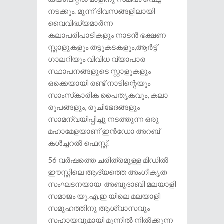
നടക്കും. മൂന്ന് ദിവസങ്ങളിലായി
വൈവിദ്ധ്യമാർന്ന
കലാപരിപാടികളും നാടൻ ഭക്ഷണ
സ്റ്റാളുകളും തട്ടുകടകളും,ആർട്ട്
ഗാലറിയും വിവിധ വ്യാപാര
സ്ഥാപനങ്ങളുടെ സ്റ്റാളുകളും
ഒക്കെയായി രണ്ട് നാടിന്റെയും
സാംസ്‌കാരിക പൈതൃകവും, കലാ
രൂപങ്ങളും, രുചിഭേദങ്ങളും
സാമന്വയിപ്പിച്ചു നടത്തുന്ന ഒരു
മഹാമേളയാണ് ഇൻഡോ അറബ്
കൾച്ചറൽ ഫെസ്റ്റ്.
56 വർഷത്തെ ചരിത്രമുള്ള മിഡിൽ
ഈസ്റ്റിലെ ആദ്യത്തെ അംഗീകൃത
സംഘടനയായ അബുദാബി മലയാളി
സമാജം യു.എ.ഇ യിലെ മലയാളി
സമൂഹത്തിനു ആശ്വാസവും
സഹായവുമായി മുന്നിൽ നിൽക്കുന്ന