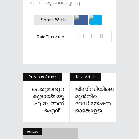
എന്നിവരും പങ്കെടുത്തു.
Share With:
Rate This Article
Previous Article
Next Article
പെരുമാതുറ
ജിസിസിയിലെ
കൂട്ടായ്മ യു
മുൻനിര
എ ഇ, അൽ
റേഡിയേഷൻ
ഐൻ...
ഓങ്കോളജ...
Author