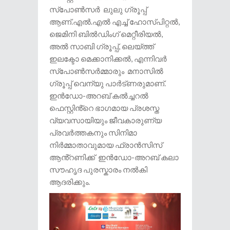
സ്പോൺസർ ലുലു ഗ്രൂപ്പ്
ആണ്.എൽ.എൽ എച്ച് ഹോസ്പിറ്റൽ,
ജെമിനി ബിൽഡിംഗ് മെറ്റീരിയൽ,
അൽ സാബി ഗ്രൂപ്പ്, ലെയ്ത്ത്
ഇലക്ടോ മെക്കാനിക്കൽ, എന്നിവർ
സ്പോൺസർമ്മാരും മനാസിൽ
ഗ്രൂപ്പ് വെന്യു പാർട്ണരുമാണ്.
ഇൻഡോ-അറബ് കൽച്ചറൽ
ഫെസ്റ്റിൻ്റെ ഭാഗമായ പ്രശസ്ത
വ്യവസായിയും ജീവകാരുണ്യ
പ്രവർത്തകനും സിനിമാ
നിർമ്മാതാവുമായ ഫ്രാൻസിസ്
ആൻ്റണിക്ക് ഇൻഡോ-അറബ് കലാ
സൗഹൃദ പുരസ്കാരം നൽകി
ആദരിക്കും.