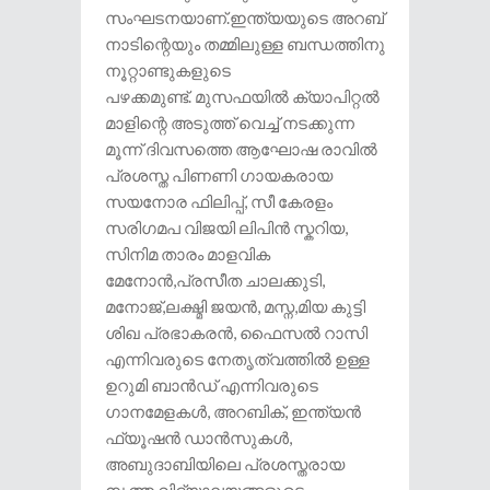
സംഘടനയാണ്.ഇന്ത്യയുടെ അറബ്
നാടിന്റെയും തമ്മിലുള്ള ബന്ധത്തിനു
നൂറ്റാണ്ടുകളുടെ
പഴക്കമുണ്ട്. മുസഫയിൽ ക്യാപിറ്റൽ
മാളിന്റെ അടുത്ത് വെച്ച് നടക്കുന്ന
മൂന്ന് ദിവസത്തെ ആഘോഷ രാവിൽ
പ്രശസ്ത പിണണി ഗായകരായ
സയനോര ഫിലിപ്പ്, സീ കേരളം
സരിഗമപ വിജയി ലിപിൻ സ്കറിയ,
സിനിമ താരം മാളവിക
മേനോൻ,പ്രസീത ചാലക്കുടി,
മനോജ്,ലക്ഷ്മി ജയൻ, മസ്ന,മിയ കുട്ടി
ശിഖ പ്രഭാകരൻ, ഫൈസൽ റാസി
എന്നിവരുടെ നേതൃത്വത്തിൽ ഉള്ള
ഉറുമി ബാൻഡ് എന്നിവരുടെ
ഗാനമേളകൾ, അറബിക്, ഇന്ത്യൻ
ഫ്യൂഷൻ ഡാൻസുകൾ,
അബുദാബിയിലെ പ്രശസ്തരായ