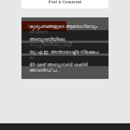
കുടുംബങ്ങളുടെ ആരോഗ്യവും
Related Articles
ജീവിതന...
അബൂദബിയിലെ
സൂപ്പർമാർക്കറ്റുകളി...
യു.എ.ഇ. അന്താരാഷ്ട്ര നിക്ഷേപ
ക...
40-ാമത് അബുദാബി ശക്തി
അവാർഡ് പ...