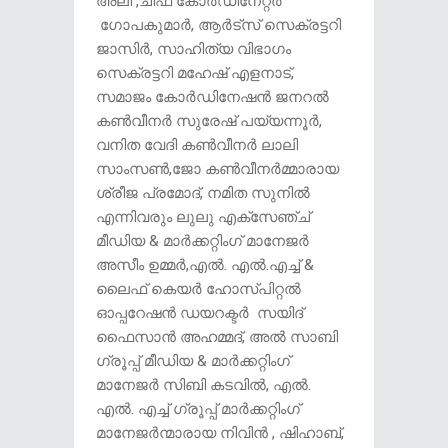
അലി ,ചീഫ് കോർഡിനേറ്റർ
ഗോപകുമാർ, ആർട്സ് സെക്രട്ടറി
ജാസിർ, സാഹിത്യ വിഭാഗം
സെക്രട്ടറി മഹേഷ് എളനാട്,
സമാജം കോർഡിനേഷൻ ജനറൽ
കൺവീനർ സുരേഷ് പയ്യന്നൂർ,
വനിത വേദി കൺവീനർ ലാലി
സാംസൺ,ജോ കൺവീനർമ്മാരായ
ശ്രീജ പ്രമോദ്, നമിത സുനിൽ
എന്നിവരും ലുലു എക്സേഞ്ച്
മീഡിയ & മാർക്കറ്റിംഗ് മാനേജർ
അസീം ഉമ്മർ,എൽ. എൽ.എച്ച് &
ലൈഫ് കെയർ ഹോസ്പിറ്റൽ
ഓപ്പറേഷൻ ഡയറക്ടർ സയിദ്
ഫൈസാൻ അഹമ്മദ്, അൽ സാബി
ഗ്രൂപ്പ് മീഡിയ & മാർക്കറ്റിംഗ്
മാനേജർ സിബി കടവിൽ, എൽ.
എൽ. എച്ച് ഗ്രൂപ്പ് മാർക്കറ്റിംഗ്
മാനേജർന്മാരായ നിവിൻ , ഷിഹാബ്,