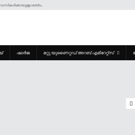
ാസികൾക്കായുള്ള ശബ്‌ദം.
യ്
ഷാർജ
മറ്റു യുണൈറ്റഡ് അറബ് എമിറേറ്റ്സ്
ഐക്യദാർഢ്യ ദിനം ആചരിച്ച്