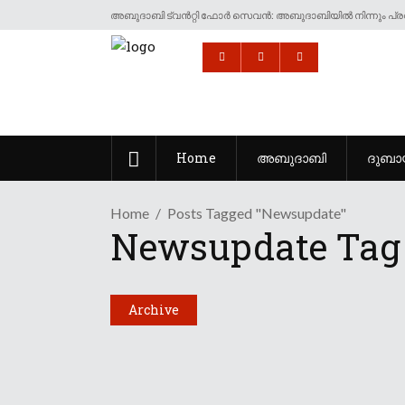
അബുദാബി ട്വൻറ്റി ഫോർ സെവൻ: അബുദാബിയിൽ നിന്നും പ്രവ
Home
അബുദാബി
ദുബാ
Home
Posts Tagged "newsupdate"
Newsupdate Tag
Archive
DUBAI