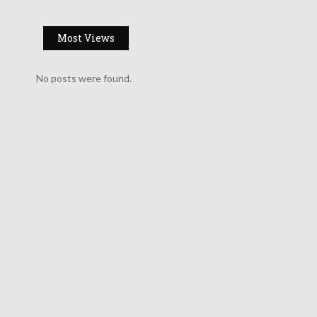
Most Views
No posts were found.
നത
​
ു​