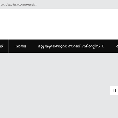
ാസികൾക്കായുള്ള ശബ്‌ദം.
യ്
ഷാർജ
മറ്റു യുണൈറ്റഡ് അറബ് എമിറേറ്റ്സ്
മുന്നറിയിപ്പുമായി ഇറാൻ; ഊർജ