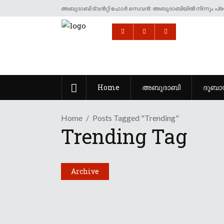
അബുദാബി ട്വൻറ്റി ഫോർ സെവൻ: അബുദാബിയിൽ നിന്നും പ്രവ
Home
അബുദാബി
ദുബാ
Home
Posts Tagged "trending"
Trending Tag
Archive
World