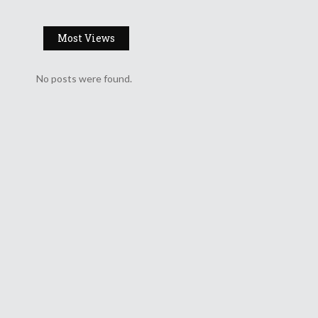
്
Most Views
No posts were found.